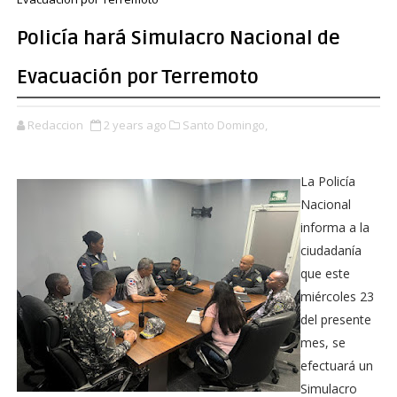
Policía hará Simulacro Nacional de
Evacuación por Terremoto
Redaccion
2 years ago
Santo Domingo,
La Policía
Nacional
informa a la
ciudadanía
que este
miércoles 23
del presente
mes, se
efectuará un
Simulacro