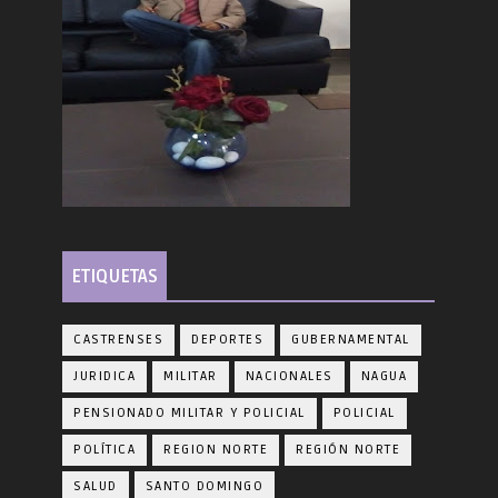
ETIQUETAS
CASTRENSES
DEPORTES
GUBERNAMENTAL
JURIDICA
MILITAR
NACIONALES
NAGUA
PENSIONADO MILITAR Y POLICIAL
POLICIAL
POLÍTICA
REGION NORTE
REGIÓN NORTE
SALUD
SANTO DOMINGO