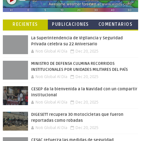
RECIENTES
PUBLICACIONES
COMENTARIOS
POPULARES
La Superintendencia de Vigilancia y Seguridad
Privada celebra su 22 Aniversario
Noti Global Al Día
Dec 20, 2025
MINISTRO DE DEFENSA CULMINA RECORRIDOS
INSTITUCIONALES POR UNIDADES MILITARES DEL PAÍS
Noti Global Al Día
Dec 20, 2025
CESEP da la bienvenida a la Navidad con un compartir
institucional
Noti Global Al Día
Dec 20, 2025
DIGESETT recupera 30 motocicletas que fueron
reportadas como robadas
Noti Global Al Día
Dec 20, 2025
CESAC refuerza las medidas de seguridad