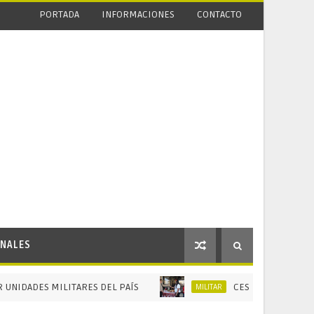
PORTADA
INFORMACIONES
CONTACTO
NALES
S MILITARES DEL PAÍS
CESEP da la bienvenida a l
MILITAR