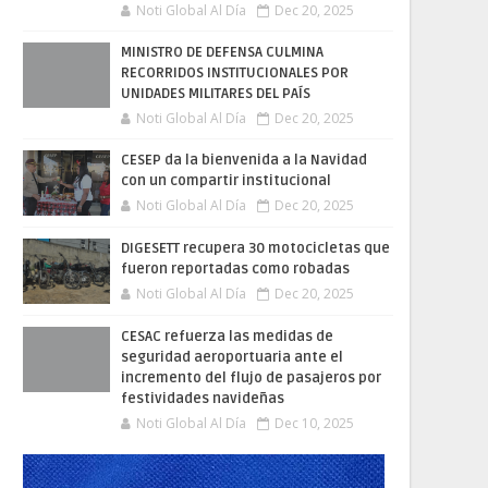
Noti Global Al Día
Dec 20, 2025
MINISTRO DE DEFENSA CULMINA
RECORRIDOS INSTITUCIONALES POR
UNIDADES MILITARES DEL PAÍS
Noti Global Al Día
Dec 20, 2025
CESEP da la bienvenida a la Navidad
con un compartir institucional
Noti Global Al Día
Dec 20, 2025
DIGESETT recupera 30 motocicletas que
fueron reportadas como robadas
Noti Global Al Día
Dec 20, 2025
CESAC refuerza las medidas de
seguridad aeroportuaria ante el
incremento del flujo de pasajeros por
festividades navideñas
Noti Global Al Día
Dec 10, 2025