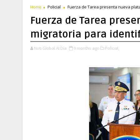
Home
Policial
Fuerza de Tarea presenta nueva plataf
Fuerza de Tarea prese
migratoria para identi
Noti Global Al Día
9 months ago
Policial,