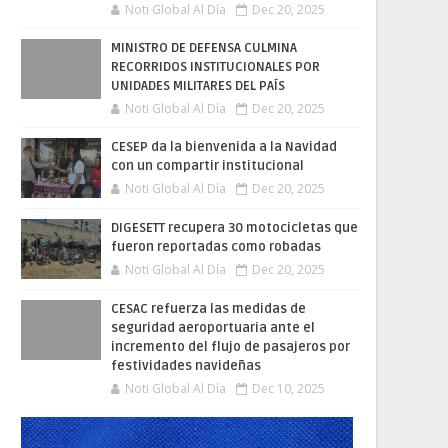
Noti Global Al Día
Dec 20, 2025
MINISTRO DE DEFENSA CULMINA
RECORRIDOS INSTITUCIONALES POR
UNIDADES MILITARES DEL PAÍS
Noti Global Al Día
Dec 20, 2025
CESEP da la bienvenida a la Navidad
con un compartir institucional
Noti Global Al Día
Dec 20, 2025
DIGESETT recupera 30 motocicletas que
fueron reportadas como robadas
Noti Global Al Día
Dec 20, 2025
CESAC refuerza las medidas de
seguridad aeroportuaria ante el
incremento del flujo de pasajeros por
festividades navideñas
Noti Global Al Día
Dec 10, 2025