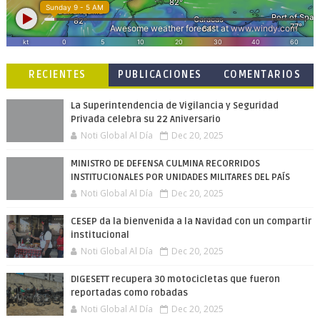
RECIENTES
PUBLICACIONES
COMENTARIOS
POPULARES
La Superintendencia de Vigilancia y Seguridad
Privada celebra su 22 Aniversario
Noti Global Al Día
Dec 20, 2025
MINISTRO DE DEFENSA CULMINA RECORRIDOS
INSTITUCIONALES POR UNIDADES MILITARES DEL PAÍS
Noti Global Al Día
Dec 20, 2025
CESEP da la bienvenida a la Navidad con un compartir
institucional
Noti Global Al Día
Dec 20, 2025
DIGESETT recupera 30 motocicletas que fueron
reportadas como robadas
Noti Global Al Día
Dec 20, 2025