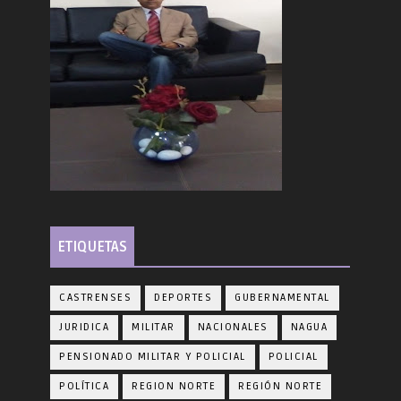
ETIQUETAS
CASTRENSES
DEPORTES
GUBERNAMENTAL
JURIDICA
MILITAR
NACIONALES
NAGUA
PENSIONADO MILITAR Y POLICIAL
POLICIAL
POLÍTICA
REGION NORTE
REGIÓN NORTE