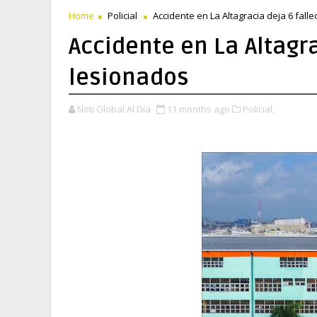
Home
Policial
Accidente en La Altagracia deja 6 falle
Accidente en La Altagra
lesionados
Noti Global Al Día
11 months ago
Policial,