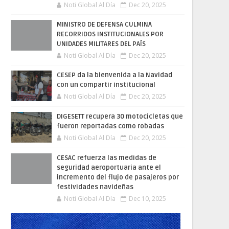
Noti Global Al Día
Dec 20, 2025
MINISTRO DE DEFENSA CULMINA
RECORRIDOS INSTITUCIONALES POR
UNIDADES MILITARES DEL PAÍS
Noti Global Al Día
Dec 20, 2025
CESEP da la bienvenida a la Navidad
con un compartir institucional
Noti Global Al Día
Dec 20, 2025
DIGESETT recupera 30 motocicletas que
fueron reportadas como robadas
Noti Global Al Día
Dec 20, 2025
CESAC refuerza las medidas de
seguridad aeroportuaria ante el
incremento del flujo de pasajeros por
festividades navideñas
Noti Global Al Día
Dec 10, 2025