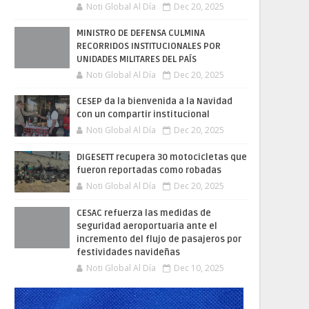
Noti Global Al Día
Dec 20, 2025
MINISTRO DE DEFENSA CULMINA
RECORRIDOS INSTITUCIONALES POR
UNIDADES MILITARES DEL PAÍS
Noti Global Al Día
Dec 20, 2025
CESEP da la bienvenida a la Navidad
con un compartir institucional
Noti Global Al Día
Dec 20, 2025
DIGESETT recupera 30 motocicletas que
fueron reportadas como robadas
Noti Global Al Día
Dec 20, 2025
CESAC refuerza las medidas de
seguridad aeroportuaria ante el
incremento del flujo de pasajeros por
festividades navideñas
Noti Global Al Día
Dec 10, 2025