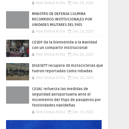
Noti Global Al Día
Dec 20, 2025
MINISTRO DE DEFENSA CULMINA
RECORRIDOS INSTITUCIONALES POR
UNIDADES MILITARES DEL PAÍS
Noti Global Al Día
Dec 20, 2025
CESEP da la bienvenida a la Navidad
con un compartir institucional
Noti Global Al Día
Dec 20, 2025
DIGESETT recupera 30 motocicletas que
fueron reportadas como robadas
Noti Global Al Día
Dec 20, 2025
CESAC refuerza las medidas de
seguridad aeroportuaria ante el
incremento del flujo de pasajeros por
festividades navideñas
Noti Global Al Día
Dec 10, 2025