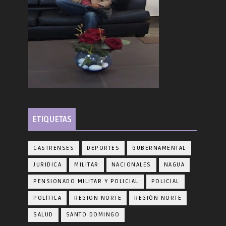
ETIQUETAS
CASTRENSES
DEPORTES
GUBERNAMENTAL
JURIDICA
MILITAR
NACIONALES
NAGUA
PENSIONADO MILITAR Y POLICIAL
POLICIAL
POLÍTICA
REGION NORTE
REGIÓN NORTE
SALUD
SANTO DOMINGO