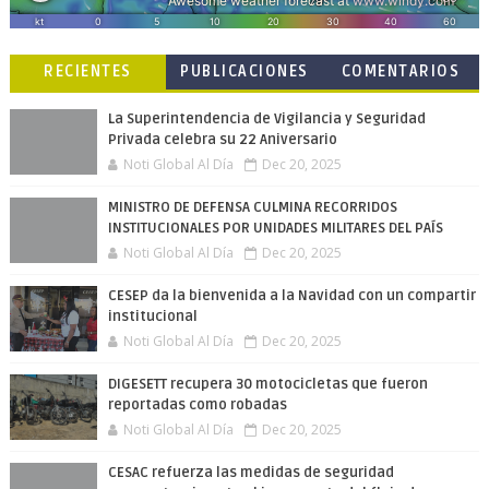
RECIENTES
PUBLICACIONES
COMENTARIOS
POPULARES
La Superintendencia de Vigilancia y Seguridad
Privada celebra su 22 Aniversario
Noti Global Al Día
Dec 20, 2025
MINISTRO DE DEFENSA CULMINA RECORRIDOS
INSTITUCIONALES POR UNIDADES MILITARES DEL PAÍS
Noti Global Al Día
Dec 20, 2025
CESEP da la bienvenida a la Navidad con un compartir
institucional
Noti Global Al Día
Dec 20, 2025
DIGESETT recupera 30 motocicletas que fueron
reportadas como robadas
Noti Global Al Día
Dec 20, 2025
CESAC refuerza las medidas de seguridad