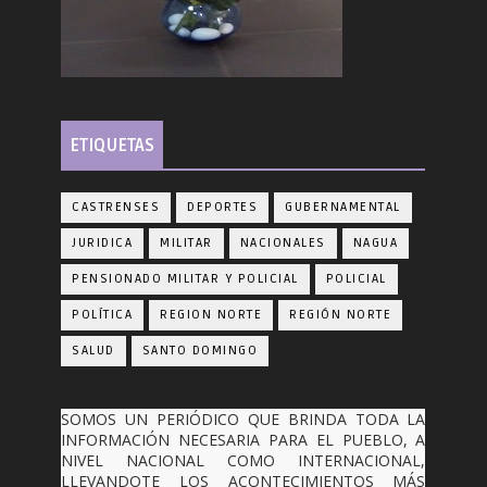
ETIQUETAS
CASTRENSES
DEPORTES
GUBERNAMENTAL
JURIDICA
MILITAR
NACIONALES
NAGUA
PENSIONADO MILITAR Y POLICIAL
POLICIAL
POLÍTICA
REGION NORTE
REGIÓN NORTE
SALUD
SANTO DOMINGO
SOMOS UN PERIÓDICO QUE BRINDA TODA LA
INFORMACIÓN NECESARIA PARA EL PUEBLO, A
NIVEL NACIONAL COMO INTERNACIONAL,
LLEVANDOTE LOS ACONTECIMIENTOS MÁS