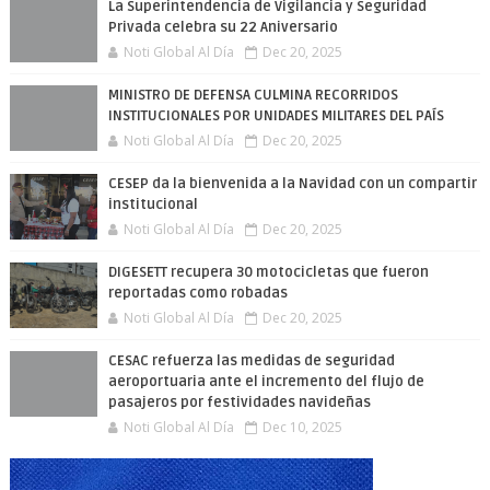
La Superintendencia de Vigilancia y Seguridad
Privada celebra su 22 Aniversario
Noti Global Al Día
Dec 20, 2025
MINISTRO DE DEFENSA CULMINA RECORRIDOS
INSTITUCIONALES POR UNIDADES MILITARES DEL PAÍS
Noti Global Al Día
Dec 20, 2025
CESEP da la bienvenida a la Navidad con un compartir
institucional
Noti Global Al Día
Dec 20, 2025
DIGESETT recupera 30 motocicletas que fueron
reportadas como robadas
Noti Global Al Día
Dec 20, 2025
CESAC refuerza las medidas de seguridad
aeroportuaria ante el incremento del flujo de
pasajeros por festividades navideñas
Noti Global Al Día
Dec 10, 2025