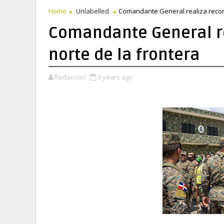
Home
Unlabelled
Comandante General realiza recorr
Comandante General re
norte de la frontera
Redaccion
3 years ago