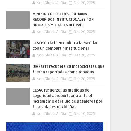
Noti Global Al Día
Dec 20, 2025
MINISTRO DE DEFENSA CULMINA
RECORRIDOS INSTITUCIONALES POR
UNIDADES MILITARES DEL PAÍS
Noti Global Al Día
Dec 20, 2025
CESEP da la bienvenida a la Navidad
con un compartir institucional
Noti Global Al Día
Dec 20, 2025
DIGESETT recupera 30 motocicletas que
fueron reportadas como robadas
Noti Global Al Día
Dec 20, 2025
CESAC refuerza las medidas de
seguridad aeroportuaria ante el
incremento del flujo de pasajeros por
festividades navideñas
Noti Global Al Día
Dec 10, 2025