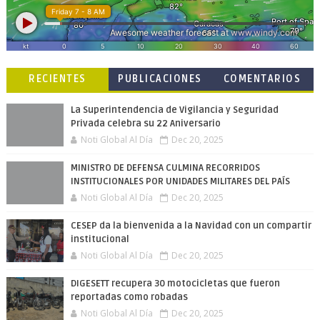
RECIENTES
PUBLICACIONES
COMENTARIOS
POPULARES
La Superintendencia de Vigilancia y Seguridad
Privada celebra su 22 Aniversario
Noti Global Al Día
Dec 20, 2025
MINISTRO DE DEFENSA CULMINA RECORRIDOS
INSTITUCIONALES POR UNIDADES MILITARES DEL PAÍS
Noti Global Al Día
Dec 20, 2025
CESEP da la bienvenida a la Navidad con un compartir
institucional
Noti Global Al Día
Dec 20, 2025
DIGESETT recupera 30 motocicletas que fueron
reportadas como robadas
Noti Global Al Día
Dec 20, 2025