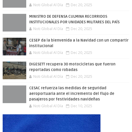
Noti Global Al Día
Dec 20, 2025
MINISTRO DE DEFENSA CULMINA RECORRIDOS
INSTITUCIONALES POR UNIDADES MILITARES DEL PAÍS
Noti Global Al Día
Dec 20, 2025
CESEP da la bienvenida a la Navidad con un compartir
institucional
Noti Global Al Día
Dec 20, 2025
DIGESETT recupera 30 motocicletas que fueron
reportadas como robadas
Noti Global Al Día
Dec 20, 2025
CESAC refuerza las medidas de seguridad
aeroportuaria ante el incremento del flujo de
pasajeros por festividades navideñas
Noti Global Al Día
Dec 10, 2025