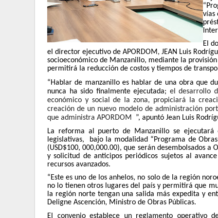
“Pro
vías
prés
Inte
El d
el director ejecutivo de APORDOM, JEAN Luis Rodrígue
socioeconómico de Manzanillo, mediante la provisión d
permitirá la reducción de costos y tiempos de transpor
“Hablar de manzanillo es hablar de una obra que du
nunca ha sido finalmente ejecutada;
el desarrollo 
económico y social de la zona, propiciará la crea
creación de un nuevo modelo de administración portua
que administra APORDOM
”, apuntó Jean Luis Rodríg
La reforma al puerto de Manzanillo se ejecutará
legislativas, bajo la modalidad “Programa de Obras 
(USD$100, 000,000.00), que serán desembolsados a Obr
y solicitud de anticipos periódicos sujetos al avanc
recursos avanzados.
“Este es uno de los anhelos, no solo de la región noro
no lo tienen otros lugares del país y permitirá que 
la región norte tengan una salida más expedita y en
Deligne Ascención, Ministro de Obras Públicas.
El convenio establece un reglamento operativo d