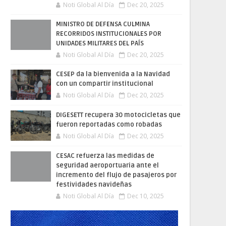
Noti Global Al Día
Dec 20, 2025
MINISTRO DE DEFENSA CULMINA
RECORRIDOS INSTITUCIONALES POR
UNIDADES MILITARES DEL PAÍS
Noti Global Al Día
Dec 20, 2025
CESEP da la bienvenida a la Navidad
con un compartir institucional
Noti Global Al Día
Dec 20, 2025
DIGESETT recupera 30 motocicletas que
fueron reportadas como robadas
Noti Global Al Día
Dec 20, 2025
CESAC refuerza las medidas de
seguridad aeroportuaria ante el
incremento del flujo de pasajeros por
festividades navideñas
Noti Global Al Día
Dec 10, 2025