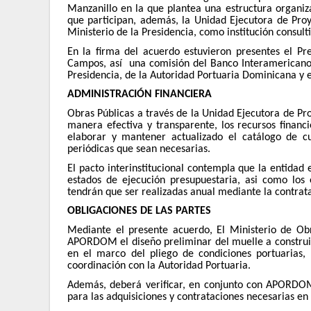
Manzanillo en la que plantea una estructura organiz
que participan, además, la Unidad Ejecutora de Proy
Ministerio de la Presidencia, como institución consulti
En la firma del acuerdo estuvieron presentes el P
Campos, así una comisión del Banco Interamericano de
Presidencia, de la Autoridad Portuaria Dominicana y e
ADMINISTRACIÓN FINANCIERA
Obras Públicas a través de la Unidad Ejecutora de Pr
manera efectiva y transparente, los recursos financ
elaborar y mantener actualizado el catálogo de c
periódicas que sean necesarias.
El pacto interinstitucional contempla que la entidad
estados de ejecución presupuestaria, asi como los 
tendrán que ser realizadas anual mediante la contrat
OBLIGACIONES DE LAS PARTES
Mediante el presente acuerdo, El Ministerio de O
APORDOM el diseño preliminar del muelle a construir 
en el marco del pliego de condiciones portuarias, 
coordinación con la Autoridad Portuaria.
Además, deberá verificar, en conjunto con APORDOM, 
para las adquisiciones y contrataciones necesarias en l