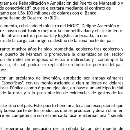
grama de Rehabilitación y Ampliación del Puerto de Manzanillo y
 de conectividad”, que se ejecutará mediante
el contrato de
tamo por US$ 100 millones de dólares con el Banco
ramericano de Desarrollo (BID)
.
ocumento, rubricado el ministro del MOPC, Deligne Ascensión y
z busca contribuir y mejorar la competitividad y el crecimiento
e infraestructura portuaria y logística adecuada, lo que
te de la carga con origen o destino de la zona norte del país.
rante muchos años ha sido prometida, gobierno tras gobierno y
del puerto de Manzanillo promoverá la dinamización del sector
ción de miles de empleos directos e indirectos y contempla la
ria, el cual podrá ser replicable en todos los puertos del país
uez.
 con un préstamo de inversión, aprobado por ambas cámaras
Específicas”, con un monto asciende a cien millones de dólares
as Públicas como órgano ejecutor, en base a un anticipo inicial
e de la obra y a la presentación de evidencias de gastos de los
este sino del país. Este puerto tiene una locación excepcional que
muy buena parte de los productos que se producen y desarrollan en
tre en competencia con el mercado local e internacional” señaló
el programa de ejecución de la rehabilitación del muelle de