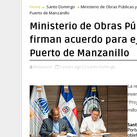
Home
Santo Domingo
Ministerio de Obras Públicas 
Puerto de Manzanillo
Ministerio de Obras Pú
firman acuerdo para e
Puerto de Manzanillo
Redaccion
5 years ago
Santo Domingo,
La r
inve
“Pro
mill
Sant
Port
obje