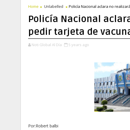
Home
Unlabelled
Policía Nacional aclara no realiza
Policía Nacional aclar
pedir tarjeta de vacun
Noti Global Al Día
5 years ago
Por:Robert balbi