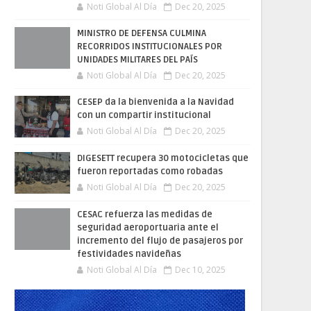
Noti Global Al Día
Dec 20, 2025
MINISTRO DE DEFENSA CULMINA
RECORRIDOS INSTITUCIONALES POR
UNIDADES MILITARES DEL PAÍS
Noti Global Al Día
Dec 20, 2025
CESEP da la bienvenida a la Navidad
con un compartir institucional
Noti Global Al Día
Dec 20, 2025
DIGESETT recupera 30 motocicletas que
fueron reportadas como robadas
Noti Global Al Día
Dec 20, 2025
CESAC refuerza las medidas de
seguridad aeroportuaria ante el
incremento del flujo de pasajeros por
festividades navideñas
Noti Global Al Día
Dec 10, 2025