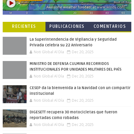
RECIENTES
PUBLICACIONES
COMENTARIOS
POPULARES
La Superintendencia de Vigilancia y Seguridad
Privada celebra su 22 Aniversario
Noti Global Al Día
Dec 20, 2025
MINISTRO DE DEFENSA CULMINA RECORRIDOS
INSTITUCIONALES POR UNIDADES MILITARES DEL PAÍS
Noti Global Al Día
Dec 20, 2025
CESEP da la bienvenida a la Navidad con un compartir
institucional
Noti Global Al Día
Dec 20, 2025
DIGESETT recupera 30 motocicletas que fueron
reportadas como robadas
Noti Global Al Día
Dec 20, 2025