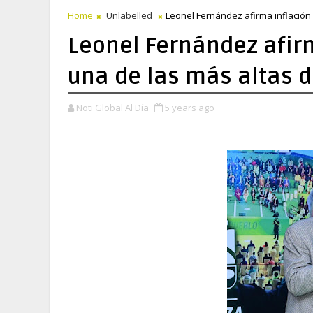
Home
Unlabelled
Leonel Fernández afirma inflación
Leonel Fernández afir
una de las más altas d
Noti Global Al Día
5 years ago