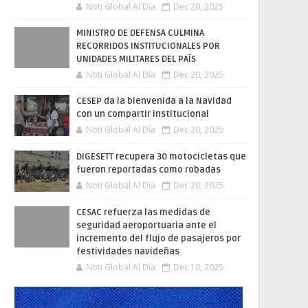
Noti Global Al Día
Dec 20, 2025
MINISTRO DE DEFENSA CULMINA
RECORRIDOS INSTITUCIONALES POR
UNIDADES MILITARES DEL PAÍS
Noti Global Al Día
Dec 20, 2025
CESEP da la bienvenida a la Navidad
con un compartir institucional
Noti Global Al Día
Dec 20, 2025
DIGESETT recupera 30 motocicletas que
fueron reportadas como robadas
Noti Global Al Día
Dec 20, 2025
CESAC refuerza las medidas de
seguridad aeroportuaria ante el
incremento del flujo de pasajeros por
festividades navideñas
Noti Global Al Día
Dec 10, 2025