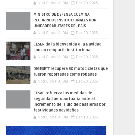
Noti Global Al Día
Dec 20, 2025
MINISTRO DE DEFENSA CULMINA
RECORRIDOS INSTITUCIONALES POR
UNIDADES MILITARES DEL PAÍS
Noti Global Al Día
Dec 20, 2025
CESEP da la bienvenida a la Navidad
con un compartir institucional
Noti Global Al Día
Dec 20, 2025
DIGESETT recupera 30 motocicletas que
fueron reportadas como robadas
Noti Global Al Día
Dec 20, 2025
CESAC refuerza las medidas de
seguridad aeroportuaria ante el
incremento del flujo de pasajeros por
festividades navideñas
Noti Global Al Día
Dec 10, 2025