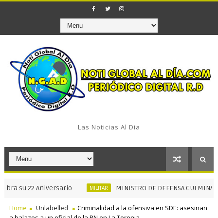
Las Noticias Al Dia
su 22 Aniversario
MINISTRO DE DEFENSA CULMINA RECORR
MILITAR
Home
Unlabelled
Criminalidad a la ofensiva en SDE: asesinan
a balazos a un oficial de la PN en La Toronja