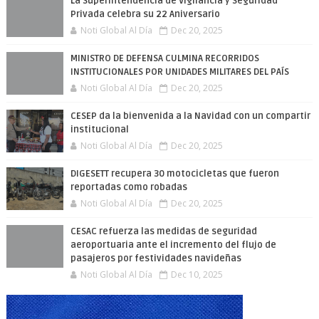
La Superintendencia de Vigilancia y Seguridad
Privada celebra su 22 Aniversario
Noti Global Al Día
Dec 20, 2025
MINISTRO DE DEFENSA CULMINA RECORRIDOS
INSTITUCIONALES POR UNIDADES MILITARES DEL PAÍS
Noti Global Al Día
Dec 20, 2025
CESEP da la bienvenida a la Navidad con un compartir
institucional
Noti Global Al Día
Dec 20, 2025
DIGESETT recupera 30 motocicletas que fueron
reportadas como robadas
Noti Global Al Día
Dec 20, 2025
CESAC refuerza las medidas de seguridad
aeroportuaria ante el incremento del flujo de
pasajeros por festividades navideñas
Noti Global Al Día
Dec 10, 2025