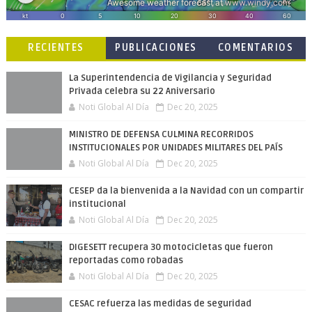
RECIENTES
PUBLICACIONES
COMENTARIOS
POPULARES
La Superintendencia de Vigilancia y Seguridad
Privada celebra su 22 Aniversario
Noti Global Al Día
Dec 20, 2025
MINISTRO DE DEFENSA CULMINA RECORRIDOS
INSTITUCIONALES POR UNIDADES MILITARES DEL PAÍS
Noti Global Al Día
Dec 20, 2025
CESEP da la bienvenida a la Navidad con un compartir
institucional
Noti Global Al Día
Dec 20, 2025
DIGESETT recupera 30 motocicletas que fueron
reportadas como robadas
Noti Global Al Día
Dec 20, 2025
CESAC refuerza las medidas de seguridad