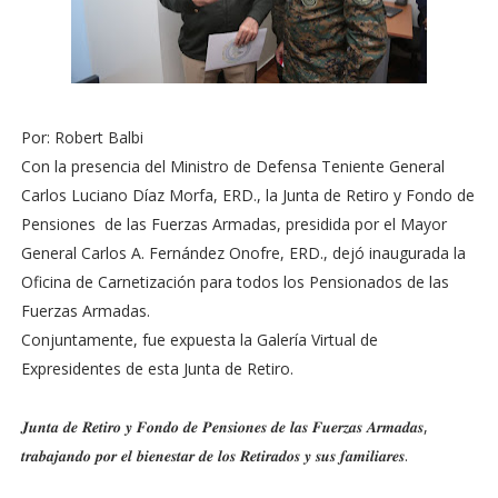
Por: Robert Balbi
Con la presencia del Ministro de Defensa Teniente General
Carlos Luciano Díaz Morfa, ERD., la Junta de Retiro y Fondo de
Pensiones de las Fuerzas Armadas, presidida por el Mayor
General Carlos A. Fernández Onofre, ERD., dejó inaugurada la
Oficina de Carnetización para todos los Pensionados de las
Fuerzas Armadas.
Conjuntamente, fue expuesta la Galería Virtual de
Expresidentes de esta Junta de Retiro.
𝑱𝒖𝒏𝒕𝒂 𝒅𝒆 𝑹𝒆𝒕𝒊𝒓𝒐 𝒚 𝑭𝒐𝒏𝒅𝒐 𝒅𝒆 𝑷𝒆𝒏𝒔𝒊𝒐𝒏𝒆𝒔 𝒅𝒆 𝒍𝒂𝒔 𝑭𝒖𝒆𝒓𝒛𝒂𝒔 𝑨𝒓𝒎𝒂𝒅𝒂𝒔,
𝒕𝒓𝒂𝒃𝒂𝒋𝒂𝒏𝒅𝒐 𝒑𝒐𝒓 𝒆𝒍 𝒃𝒊𝒆𝒏𝒆𝒔𝒕𝒂𝒓 𝒅𝒆 𝒍𝒐𝒔 𝑹𝒆𝒕𝒊𝒓𝒂𝒅𝒐𝒔 𝒚 𝒔𝒖𝒔 𝒇𝒂𝒎𝒊𝒍𝒊𝒂𝒓𝒆𝒔.