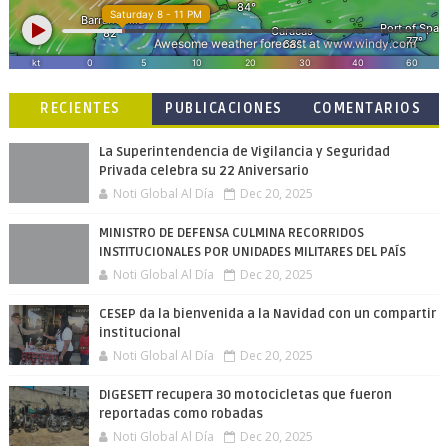
RECIENTES
PUBLICACIONES
COMENTARIOS
POPULARES
La Superintendencia de Vigilancia y Seguridad
Privada celebra su 22 Aniversario
Noti Global Al Día
Dec 20, 2025
MINISTRO DE DEFENSA CULMINA RECORRIDOS
INSTITUCIONALES POR UNIDADES MILITARES DEL PAÍS
Noti Global Al Día
Dec 20, 2025
CESEP da la bienvenida a la Navidad con un compartir
institucional
Noti Global Al Día
Dec 20, 2025
DIGESETT recupera 30 motocicletas que fueron
reportadas como robadas
Noti Global Al Día
Dec 20, 2025