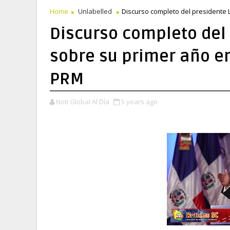
Home
Unlabelled
Discurso completo del presidente
Discurso completo del
sobre su primer año e
PRM
Noti Global Al Día
5 years ago