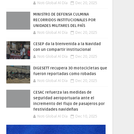
Noti Global Al Día
Dec 20, 2025
MINISTRO DE DEFENSA CULMINA
RECORRIDOS INSTITUCIONALES POR
UNIDADES MILITARES DEL PAÍS
Noti Global Al Día
Dec 20, 2025
CESEP da la bienvenida a la Navidad
con un compartir institucional
Noti Global Al Día
Dec 20, 2025
DIGESETT recupera 30 motocicletas que
fueron reportadas como robadas
Noti Global Al Día
Dec 20, 2025
CESAC refuerza las medidas de
seguridad aeroportuaria ante el
incremento del flujo de pasajeros por
festividades navideñas
Noti Global Al Día
Dec 10, 2025