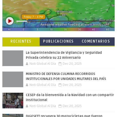
RECIENTES
PUBLICACIONES
COMENTARIOS
POPULARES
La Superintendencia de Vigilancia y Seguridad
Privada celebra su 22 Aniversario
Noti Global Al Día
Dec 20, 2025
MINISTRO DE DEFENSA CULMINA RECORRIDOS
INSTITUCIONALES POR UNIDADES MILITARES DEL PAÍS
Noti Global Al Día
Dec 20, 2025
CESEP da la bienvenida a la Navidad con un compartir
institucional
Noti Global Al Día
Dec 20, 2025
DIGESETT recupera 30 motocicletas que fueron