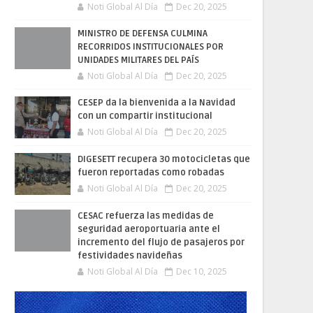
Noti Global Al Día
Dec 20, 2025
MINISTRO DE DEFENSA CULMINA
RECORRIDOS INSTITUCIONALES POR
UNIDADES MILITARES DEL PAÍS
Noti Global Al Día
Dec 20, 2025
CESEP da la bienvenida a la Navidad
con un compartir institucional
Noti Global Al Día
Dec 20, 2025
DIGESETT recupera 30 motocicletas que
fueron reportadas como robadas
Noti Global Al Día
Dec 20, 2025
CESAC refuerza las medidas de
seguridad aeroportuaria ante el
incremento del flujo de pasajeros por
festividades navideñas
Noti Global Al Día
Dec 10, 2025