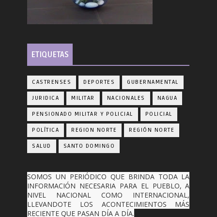
ETIQUETAS
CASTRENSES
DEPORTES
GUBERNAMENTAL
JURIDICA
MILITAR
NACIONALES
NAGUA
PENSIONADO MILITAR Y POLICIAL
POLICIAL
POLÍTICA
REGION NORTE
REGIÓN NORTE
SALUD
SANTO DOMINGO
SOMOS UN PERIÓDICO QUE BRINDA TODA LA
INFORMACIÓN NECESARIA PARA EL PUEBLO, A
NIVEL NACIONAL COMO INTERNACIONAL,
LLEVANDOTE LOS ACONTECIMIENTOS MÁS
RECIENTE QUE PASAN DÍA A DÍA.