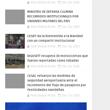
Noti Global Al Día
Dec 20, 2025
MINISTRO DE DEFENSA CULMINA
RECORRIDOS INSTITUCIONALES POR
UNIDADES MILITARES DEL PAÍS
Noti Global Al Día
Dec 20, 2025
CESEP da la bienvenida a la Navidad
con un compartir institucional
Noti Global Al Día
Dec 20, 2025
DIGESETT recupera 30 motocicletas que
fueron reportadas como robadas
Noti Global Al Día
Dec 20, 2025
CESAC refuerza las medidas de
seguridad aeroportuaria ante el
incremento del flujo de pasajeros por
festividades navideñas
Noti Global Al Día
Dec 10, 2025