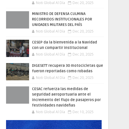
Noti Global Al Día
Dec 20, 2025
MINISTRO DE DEFENSA CULMINA
RECORRIDOS INSTITUCIONALES POR
UNIDADES MILITARES DEL PAÍS
Noti Global Al Día
Dec 20, 2025
CESEP da la bienvenida a la Navidad
con un compartir institucional
Noti Global Al Día
Dec 20, 2025
DIGESETT recupera 30 motocicletas que
fueron reportadas como robadas
Noti Global Al Día
Dec 20, 2025
CESAC refuerza las medidas de
seguridad aeroportuaria ante el
incremento del flujo de pasajeros por
festividades navideñas
Noti Global Al Día
Dec 10, 2025