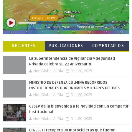
RECIENTES
PUBLICACIONES
COMENTARIOS
POPULARES
La Superintendencia de Vigilancia y Seguridad
Privada celebra su 22 Aniversario
Noti Global Al Día
Dec 20, 2025
MINISTRO DE DEFENSA CULMINA RECORRIDOS
INSTITUCIONALES POR UNIDADES MILITARES DEL PAÍS
Noti Global Al Día
Dec 20, 2025
CESEP da la bienvenida a la Navidad con un compartir
institucional
Noti Global Al Día
Dec 20, 2025
DIGESETT recupera 30 motocicletas que fueron