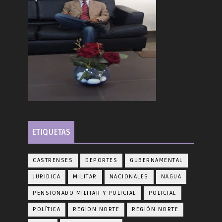
ETIQUETAS
CASTRENSES
DEPORTES
GUBERNAMENTAL
JURIDICA
MILITAR
NACIONALES
NAGUA
PENSIONADO MILITAR Y POLICIAL
POLICIAL
POLÍTICA
REGION NORTE
REGIÓN NORTE