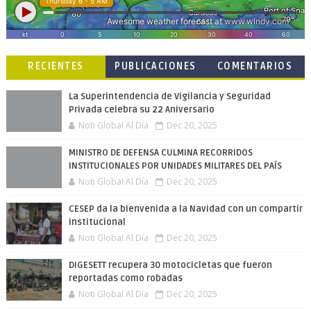
RECIENTES
PUBLICACIONES
COMENTARIOS
POPULARES
La Superintendencia de Vigilancia y Seguridad
Privada celebra su 22 Aniversario
Noti Global Al Día
Dec 20, 2025
MINISTRO DE DEFENSA CULMINA RECORRIDOS
INSTITUCIONALES POR UNIDADES MILITARES DEL PAÍS
Noti Global Al Día
Dec 20, 2025
CESEP da la bienvenida a la Navidad con un compartir
institucional
Noti Global Al Día
Dec 20, 2025
DIGESETT recupera 30 motocicletas que fueron
reportadas como robadas
Noti Global Al Día
Dec 20, 2025