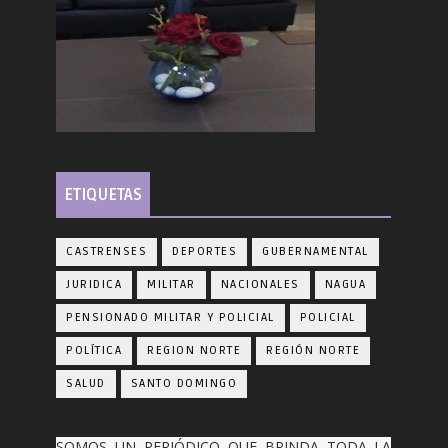
ETIQUETAS
CASTRENSES
DEPORTES
GUBERNAMENTAL
JURIDICA
MILITAR
NACIONALES
NAGUA
PENSIONADO MILITAR Y POLICIAL
POLICIAL
POLÍTICA
REGION NORTE
REGIÓN NORTE
SALUD
SANTO DOMINGO
SOMOS UN PERIÓDICO QUE BRINDA TODA LA