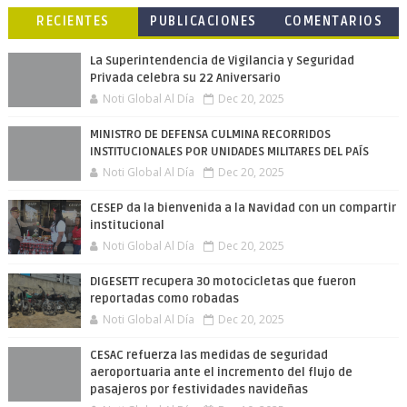
RECIENTES
PUBLICACIONES
COMENTARIOS
POPULARES
La Superintendencia de Vigilancia y Seguridad
Privada celebra su 22 Aniversario
Noti Global Al Día
Dec 20, 2025
MINISTRO DE DEFENSA CULMINA RECORRIDOS
INSTITUCIONALES POR UNIDADES MILITARES DEL PAÍS
Noti Global Al Día
Dec 20, 2025
CESEP da la bienvenida a la Navidad con un compartir
institucional
Noti Global Al Día
Dec 20, 2025
DIGESETT recupera 30 motocicletas que fueron
reportadas como robadas
Noti Global Al Día
Dec 20, 2025
CESAC refuerza las medidas de seguridad
aeroportuaria ante el incremento del flujo de
pasajeros por festividades navideñas