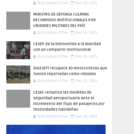
Noti Global Al Día
Dec 20, 2025
MINISTRO DE DEFENSA CULMINA
RECORRIDOS INSTITUCIONALES POR
UNIDADES MILITARES DEL PAÍS
Noti Global Al Día
Dec 20, 2025
CESEP da la bienvenida a la Navidad
con un compartir institucional
Noti Global Al Día
Dec 20, 2025
DIGESETT recupera 30 motocicletas que
fueron reportadas como robadas
Noti Global Al Día
Dec 20, 2025
CESAC refuerza las medidas de
seguridad aeroportuaria ante el
incremento del flujo de pasajeros por
festividades navideñas
Noti Global Al Día
Dec 10, 2025