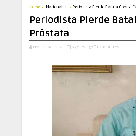
Home
Nacionales
Periodista Pierde Batalla Contra 
Periodista Pierde Bata
Próstata
Noti Global Al Día
6 years ago
Nacionales,