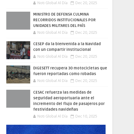
Noti Global Al Día
Dec 20, 2025
MINISTRO DE DEFENSA CULMINA
RECORRIDOS INSTITUCIONALES POR
UNIDADES MILITARES DEL PAÍS
Noti Global Al Día
Dec 20, 2025
CESEP da la bienvenida a la Navidad
con un compartir institucional
Noti Global Al Día
Dec 20, 2025
DIGESETT recupera 30 motocicletas que
fueron reportadas como robadas
Noti Global Al Día
Dec 20, 2025
CESAC refuerza las medidas de
seguridad aeroportuaria ante el
incremento del flujo de pasajeros por
festividades navideñas
Noti Global Al Día
Dec 10, 2025